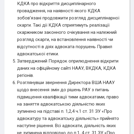
КДКА про відкриття дисциплінарного
провадження, на наявності якого КДКА
зобов’язані продовжити розгляд дисциплінарної
скарги. Такі дії КДКА сприятимуть реалізації
скаржником законного очікування на належний
розгляд скарги, на встановлення наявності чи
відсутності в діях адвоката порушень Правил
адвокатської етики.
Затверджений Порядок оприлюднення відкрити
даних на офіційному сайті НААУ, ВКДКА, КДКА
регіонів.
Розглянувши звернення Директора ВША НААУ
щодо внесення змін до рішень РАУ з питань
підвищення кваліфікації тими адвокатами, право
на заняття адвокатською діяльністю яких
зупинено на підставі п. 1,2,4 ч.1 ст. 31 ЗУ «Про
адвокатуру та адвокатську діяльність» прийнято
наступне рішення. Всі адвокати, діяльність яких
не зупинена відповідно до п.1, 4 ст. 31 ЗУ «Про