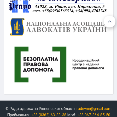
© Рада адвокатів Рівненської області.
radrivne@gmail.com
Приймальня:
+38 (0362) 63-33-38
Моб:
+38 067-364-85-50